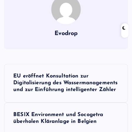
Evodrop
B
EU eröffnet Konsultation zur
e
Digitalisierung des Wassermanagements
und zur Einführung intelligenter Zähler
i
t
BESIX Environment und Socogetra
überholen Kläranlage in Belgien
r