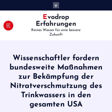
S
k
i
Evodrop
p
Erfahrungen
t
Reines Wasser für eine bessere
o
Zukunft
c
o
n
t
Wissenschaftler fordern
e
bundesweite Maßnahmen
n
t
zur Bekämpfung der
Nitratverschmutzung des
Trinkwassers in den
gesamten USA