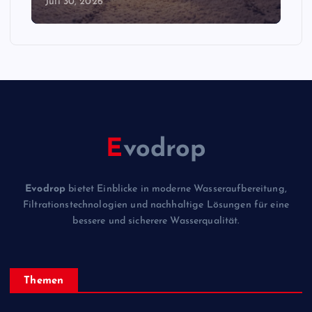
Juli 30, 2026
E
vodrop
Evodrop
bietet Einblicke in moderne Wasseraufbereitung,
Filtrationstechnologien und nachhaltige Lösungen für eine
bessere und sicherere Wasserqualität.
Themen