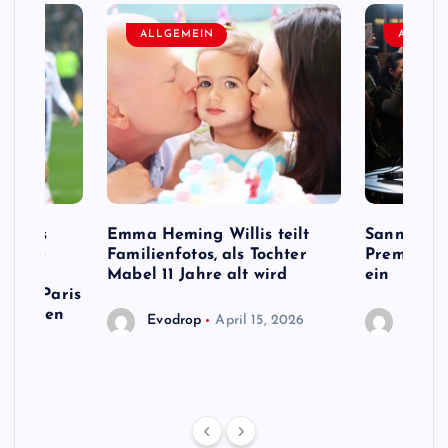
ALLGEMEIN
ALLGEM
e Fans
Emma Heming Willis teilt
Sanna Mar
s Name
Familienfotos, als Tochter
Premiermi
ird,
Mabel 11 Jahre alt wird
ein
 von Paris
en neuen
Evodrop
April 15, 2026
Evodr
13, 2026