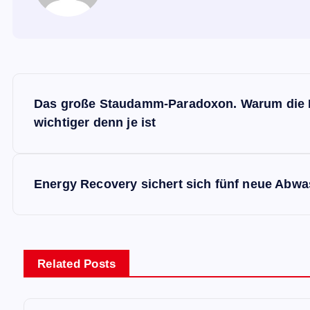
B
Das große Staudamm-Paradoxon. Warum die D
e
wichtiger denn je ist
i
Energy Recovery sichert sich fünf neue Abwas
t
r
Related Posts
a