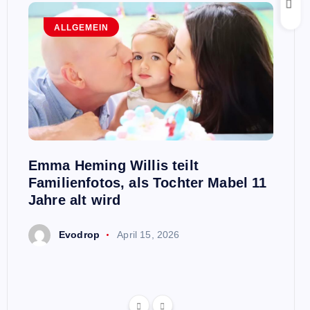
ALLGEMEIN
A
n,
Emma Heming Willis teilt
Sanna
ben
Familienfotos, als Tochter Mabel 11
Premi
aris
Jahre alt wird
E
Evodrop
April 15, 2026