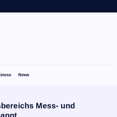
iness
News
sbereichs Mess- und
nannt