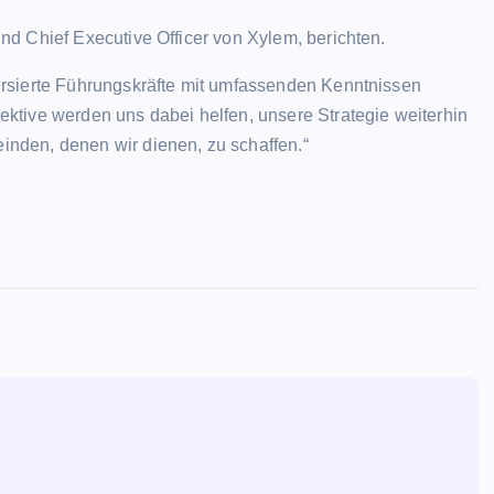
d Chief Executive Officer von Xylem, berichten.
ALLGEMEIN
rsierte Führungskräfte mit umfassenden Kenntnissen
ktive werden uns dabei helfen, unsere Strategie weiterhin
nden, denen wir dienen, zu schaffen.“
Lionel Messi: Einige Fans pfeife
als Messis Name bekannt gege
wird, während die Saison von P
Saint-Germain einen neuen
Tiefpunkt erreicht
Evodrop
April 13, 2026