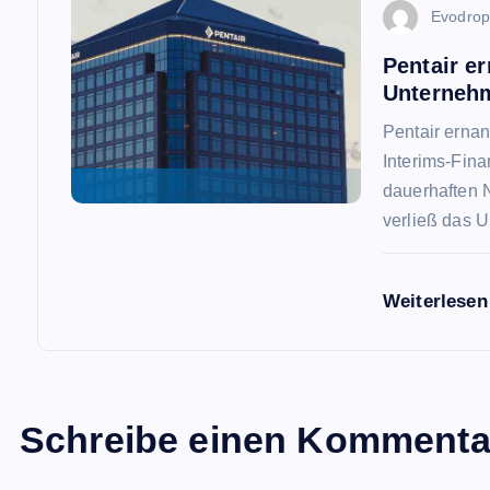
t
Evodro
Pentair e
i
Unternehm
o
Pentair erna
Interims-Fin
n
dauerhaften N
verließ das 
Weiterlese
Schreibe einen Kommenta