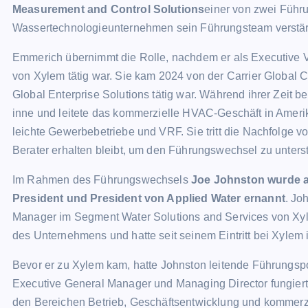
Measurement and Control Solutions
einer von zwei Führu
Wassertechnologieunternehmen sein Führungsteam verstär
Emmerich übernimmt die Rolle, nachdem er als Executive 
von Xylem tätig war. Sie kam 2024 von der Carrier Global 
Global Enterprise Solutions tätig war. Während ihrer Zeit b
inne und leitete das kommerzielle HVAC-Geschäft in Amerik
leichte Gewerbebetriebe und VRF. Sie tritt die Nachfolge 
Berater erhalten bleibt, um den Führungswechsel zu unterst
Im Rahmen des Führungswechsels
Joe Johnston wurde a
President und President von Applied Water ernannt
. Jo
Manager im Segment Water Solutions and Services von Xyle
des Unternehmens und hatte seit seinem Eintritt bei Xylem
Bevor er zu Xylem kam, hatte Johnston leitende Führungspo
Executive General Manager und Managing Director fungierte.
den Bereichen Betrieb, Geschäftsentwicklung und kommerzie