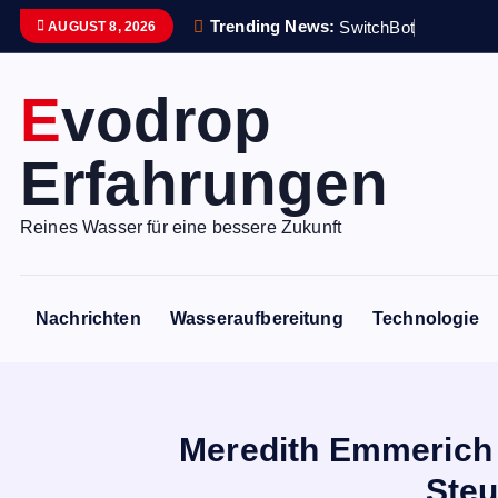
S
Trending News:
S
w
i
t
c
h
B
o
t
i
s
t
e
i
AUGUST 8, 2026
k
i
Evodrop
p
t
Erfahrungen
o
c
o
Reines Wasser für eine bessere Zukunft
n
t
e
Nachrichten
Wasseraufbereitung
Technologie
n
t
Meredith Emmerich 
Steu