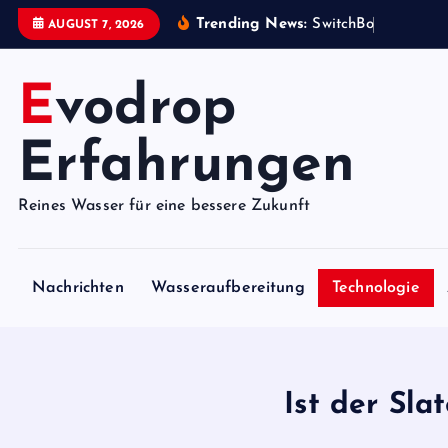
S
Trending News:
S
w
i
t
c
h
B
o
t
i
s
t
e
AUGUST 7, 2026
k
i
Evodrop
p
t
o
Erfahrungen
c
o
Reines Wasser für eine bessere Zukunft
n
t
e
Nachrichten
Wasseraufbereitung
Technologie
n
t
Ist der Sla