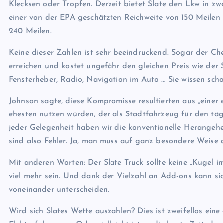
Klecksen oder Tropfen. Derzeit bietet Slate den Lkw in zw
einer von der EPA geschätzten Reichweite von 150 Meilen 
240 Meilen.
Keine dieser Zahlen ist sehr beeindruckend. Sogar der Ch
erreichen und kostet ungefähr den gleichen Preis wie der S
Fensterheber, Radio, Navigation im Auto … Sie wissen schon
Johnson sagte, diese Kompromisse resultierten aus „einer
ehesten nutzen würden, der als Stadtfahrzeug für den täg
jeder Gelegenheit haben wir die konventionelle Herangehens
sind also Fehler. Ja, man muss auf ganz besondere Weise d
Mit anderen Worten: Der Slate Truck sollte keine „Kugel i
viel mehr sein. Und dank der Vielzahl an Add-ons kann s
voneinander unterscheiden.
Wird sich Slates Wette auszahlen? Dies ist zweifellos eine