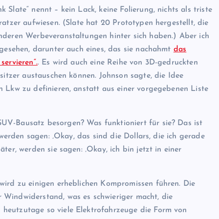
Slate“ nennt – kein Lack, keine Folierung, nichts als triste
atzer aufwiesen. (Slate hat 20 Prototypen hergestellt, die
nderen Werbeveranstaltungen hinter sich haben.) Aber ich
n gesehen, darunter auch eines, das sie nachahmt
das
servieren“.
. Es wird auch eine Reihe von 3D-gedruckten
esitzer austauschen können. Johnson sagte, die Idee
n Lkw zu definieren, anstatt aus einer vorgegebenen Liste
UV-Bausatz besorgen? Was funktioniert für sie? Das ist
 werden sagen: ‚Okay, das sind die Dollars, die ich gerade
er, werden sie sagen: ‚Okay, ich bin jetzt in einer
wird zu einigen erheblichen Kompromissen führen. Die
 Windwiderstand, was es schwieriger macht, die
heutzutage so viele Elektrofahrzeuge die Form von