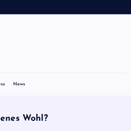
ess
News
igenes Wohl?