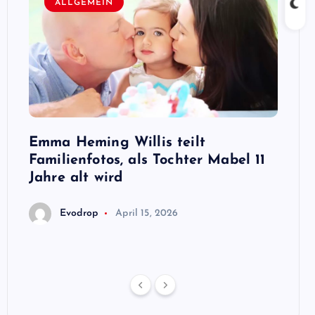
ALLGEMEIN
A
n,
Emma Heming Willis teilt
Sanna
ben
Familienfotos, als Tochter Mabel 11
Premi
ris
Jahre alt wird
E
Evodrop
April 15, 2026