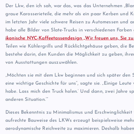
Der Lkw, den ich sah, war das, was das Unternehmen „Blank 
graue Karosserieteile, die mehr als ein paar Kerben und Kr
im letzten Jahr viele schwere Reisen zu Automessen und a
habe alle Bilder von Slate-Trucks in verschiedenen Farbe
ikonische NYC-Kaffeetassendesign „Wir freuen uns, Sie zu 
Teilen wie Kühlergrills und Rücklichtgehäuse geben, die B
bestehe darin, den Kunden die Möglichkeit zu geben, ihre
von Ausstattungen auszuwählen.
„Möchten sie mit dem Lkw beginnen und sich später den S
eine wichtige Geschichte für uns“, sagte sie. „Einige Leute
habe. Lass mich den Truck holen.‘ Und dann, zwei Jahre spät
anderen Situation.‘“
Dieses Bekenntnis zu Minimalismus und Erschwinglichkeit 
aufrechte Bauweise des LKWs erzeugt beispielsweise mehr
aerodynamische Reichweite zu maximieren. Deshalb haben 