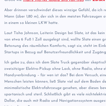
Größe wie
Marty McFlys Toyota SR5 von 1985
aus
Zurück 
Aber drinnen verschwindet dieses winzige Gefühl, da ich re
Mann (über 1,80 m), der sich in den meisten Fahrzeugen oft
in einem so kleinen LKW hatte.
Laut Tisha Johnson, Leiterin Design bei Slate, ist das ke
von etwa 6 Fuß 1 Zoll ausgelegt sind, wollte Slate einen
Betonung des räumlichen Komforts, sagt sie, steht im Ei
Startups in Bezug auf Benutzerfreundlichkeit und Zugängl
Ich gebe zu, dass ich dem Slate Truck gegenüber skeptisch
zweisitziger Elektro-Pickup ohne Lack, ohne Radio, ohne e
Handyverbindung – für wen ist das? Bei dem Versuch, ein
Menschen leisten können, ließ Slate viel auf dem Boden de
minimalistische Elektrofahrzeuge gesehen, aber dieses be
spartanisch und steril. Schließlich gibt es viele nichtele
Dollar, die auch mit Radio und Navigationssystem ausgesta