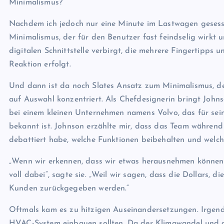
Minimalismus?
Nachdem ich jedoch nur eine Minute im Lastwagen gesesse
Minimalismus, der für den Benutzer fast feindselig wirkt 
digitalen Schnittstelle verbirgt, die mehrere Fingertipp
Reaktion erfolgt.
Und dann ist da noch Slates Ansatz zum Minimalismus, der
auf Auswahl konzentriert. Als Chefdesignerin bringt John
bei einem kleinen Unternehmen namens Volvo, das für se
bekannt ist. Johnson erzählte mir, dass das Team während
debattiert habe, welche Funktionen beibehalten und welch
„Wenn wir erkennen, dass wir etwas herausnehmen können 
voll dabei“, sagte sie. „Weil wir sagen, dass die Dollars, 
Kunden zurückgegeben werden.“
Oftmals kam es zu hitzigen Auseinandersetzungen. Irgendw
HVAC-System einbauen sollten. Da der Klimawandel und d