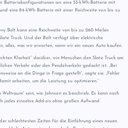
ei Batteriekonfigurationen an: eine 53-kWh-Batterie mit
und eine 84-kWh-Batterie mit einer Reichweite von bis zu
evy Bolt kann eine Reichweite von bis zu 260 Meilen
late Truck. Und der Bolt verfügt über elektrische
, alles, was wir erwarten, wenn wir ein neues Auto kaufen.
 echten Klarheit“ darüber, wie Menschen den Slate Truck am
lichen Verkehr oder den Pendelverkehr gedacht ist. „Bei
weise an die Dinge in Frage gestellt“, sagte sie. „Fehler
amit arbeiten, um die Leistung zu optimieren.“
m Weltraum“ sein, wie Johnson es beschrieb. Es kann noch
ich jedes einzelne Add-on ohne großen Aufwand
 der schlechtesten Zeiten für die Einführung eines neuen