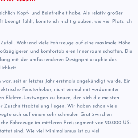
in die Zukunft
.
ichlich Kopf- und Beinfreiheit habe. Als relativ großer
 beengt fühlt, konnte ich nicht glauben, wie viel Platz ich
in Zufall. Während viele Fahrzeuge auf eine maximale Höhe
 großzügigeren und komfortableren Innenraum schaffen. Die
nklang mit der umfassenderen Designphilosophie des
ichkeit.
 war, seit er letztes Jahr erstmals angekündigt wurde. Ein
lektrische Fensterheber, nicht einmal mit verdammter
en Elektro-Lastwagen zu bauen, den sich die meisten
r Zuschnittsabteilung liegen. Wir haben schon viele
wegte sich auf einem sehr schmalen Grat zwischen
ktrische Fahrzeuge im mittleren Preissegment von 20.000 US-
ttet sind. Wie viel Minimalismus ist zu viel