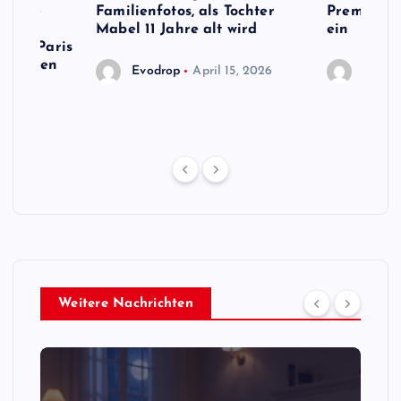
s Name
Familienfotos, als Tochter
Premiermi
ird,
Mabel 11 Jahre alt wird
ein
 von Paris
en neuen
Evodrop
April 15, 2026
Evodr
13, 2026
Weitere Nachrichten