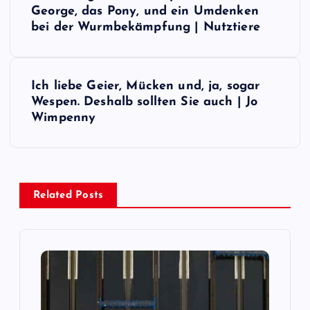
e
George, das Pony, und ein Umdenken
bei der Wurmbekämpfung | Nutztiere
i
t
Ich liebe Geier, Mücken und, ja, sogar
Wespen. Deshalb sollten Sie auch | Jo
r
Wimpenny
a
g
Related Posts
s
n
a