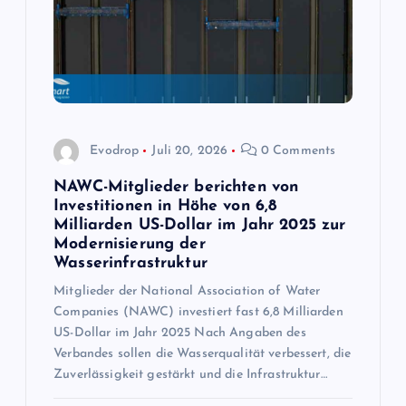
v
i
g
a
Evodrop
Juli 20, 2026
0 Comments
t
NAWC-Mitglieder berichten von
Investitionen in Höhe von 6,8
Milliarden US-Dollar im Jahr 2025 zur
i
Modernisierung der
Wasserinfrastruktur
o
Mitglieder der National Association of Water
Companies (NAWC) investiert fast 6,8 Milliarden
n
US-Dollar im Jahr 2025 Nach Angaben des
Verbandes sollen die Wasserqualität verbessert, die
Zuverlässigkeit gestärkt und die Infrastruktur…