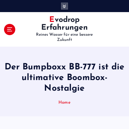
S
k
i
Evodrop
p
Erfahrungen
t
Reines Wasser für eine bessere
o
Zukunft
c
o
n
t
Der Bumpboxx BB-777 ist die
e
ultimative Boombox-
n
t
Nostalgie
Home