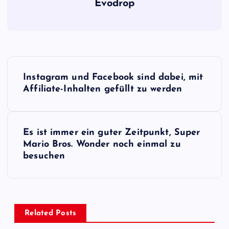
Evodrop
B
Instagram und Facebook sind dabei, mit
e
Affiliate-Inhalten gefüllt zu werden
i
Es ist immer ein guter Zeitpunkt, Super
t
Mario Bros. Wonder noch einmal zu
besuchen
r
a
g
Related Posts