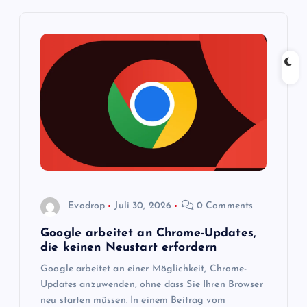
s
n
a
v
i
g
Evodrop
Juli 30, 2026
0 Comments
a
Google arbeitet an Chrome-Updates,
t
die keinen Neustart erfordern
Google arbeitet an einer Möglichkeit, Chrome-
i
Updates anzuwenden, ohne dass Sie Ihren Browser
neu starten müssen. In einem Beitrag vom