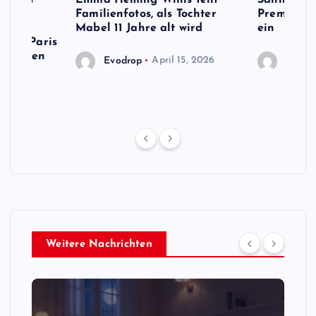
s Name
Familienfotos, als Tochter
Premiermi
ird,
Mabel 11 Jahre alt wird
ein
 von Paris
en neuen
Evodrop
April 15, 2026
Evodr
13, 2026
Weitere Nachrichten