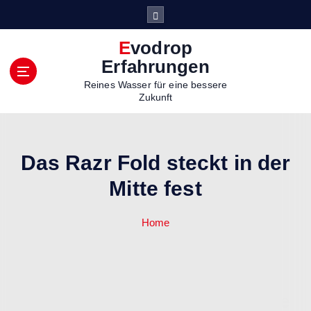
S
k
i
Evodrop
p
Erfahrungen
t
Reines Wasser für eine bessere
o
Zukunft
c
o
n
t
Das Razr Fold steckt in der
e
n
Mitte fest
t
Home
Das Razr Fold steckt in der Mitte