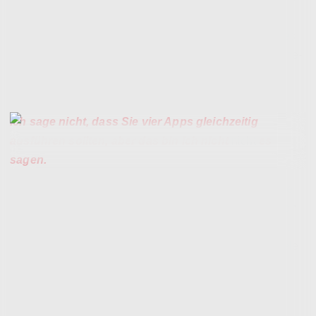
Modus laufen lassen, zusätzlich zu zwei Apps, die im
geteilten Bildschirm laufen, bevor ich entschied, dass es
zu viel Stimulation war. Aber ich mag diesen „Meet-in-the-
Middle“-Ansatz, der es mir ermöglicht, so viel oder so
wenig Chaos herbeizuführen, wie ich möchte.
Ich sage nicht, dass Sie vier Apps gleichzeitig
ausführen sollten, aber das bin ich nicht
nicht
es
sagen.
Akku und Multitasking sind ziemlich wichtige Dinge, die
man bei einem Falttelefon richtig hinbekommt. Und doch
enttäuscht das Razr Fold in anderer Hinsicht. Zunächst
einmal gibt es auf einem Gerät dieser Größe viel zu viele
vorinstallierte Apps. Viele, aber nicht alle, können
deinstalliert werden. Aber aus Prinzip denke ich nicht,
dass irgendjemand Zeit damit verbringen sollte,