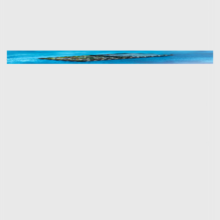
sich also die Mühe machen, einen zu kaufen, können Sie
davon ausgehen, dass Sie bereit sind, die Tragesituation
selbst herauszufinden.
Zwei Telefone zum Preis von zwei Telefonen.
Abgesehen davon, dass es sich um einen Silizium-
Kohlenstoff-Akku handelt, geht das Razr Fold in puncto
Hardware keine neuen Wege. Es ist weniger schwer und
sperrig als das Pixel 10 Pro Fold, verfügt jedoch nicht
über die volle Staubbeständigkeit dieses Telefons. Und
obwohl das Razr Fold schlanker als das Pixel ist, erinnert
es mich immer noch daran, dass ich es bei mir habe,
wenn es in meiner Tasche ist. Das Z Fold 7, das 100 US-
Dollar mehr kostet als das Razr Fold, ist deutlich kleiner
und leichter. Das ist die ganze Sache. The Fold liegt
sozusagen im Niemandsland zwischen den etablierten