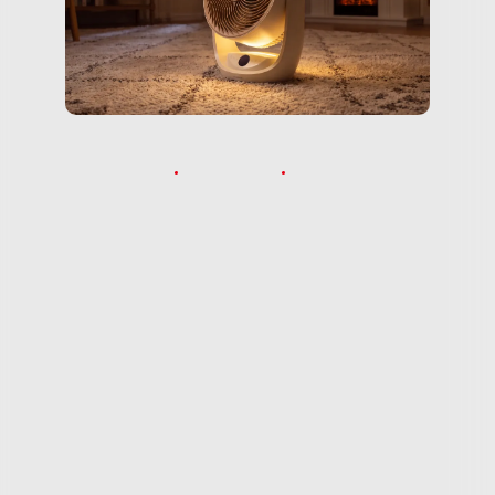
Evodrop
Juli 30, 2026
0 Comments
SwitchBot ist ein besserer Fan
Der kompakte Fan 2 Pro ist so konzipiert, dass er
überallhin mitgenommen werden kann und die Luft
in mittelgroßen Räumen, einem Balkon oder einem
Familienzelt bewegt. Es verfügt über einen…