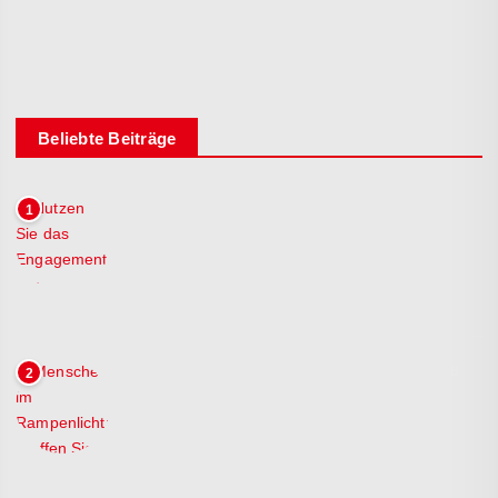
Technologie
Wasseraufbereitung
Beliebte Beiträge
Nutzen Sie das Engagement der
1
Gemeinschaft, um die
Herausforderungen eines
Abwasserleitungsprojekts zu lösen
März 19, 2026
Menschen im Rampenlicht: Treffen Sie
2
David Stahl
März 19, 2026