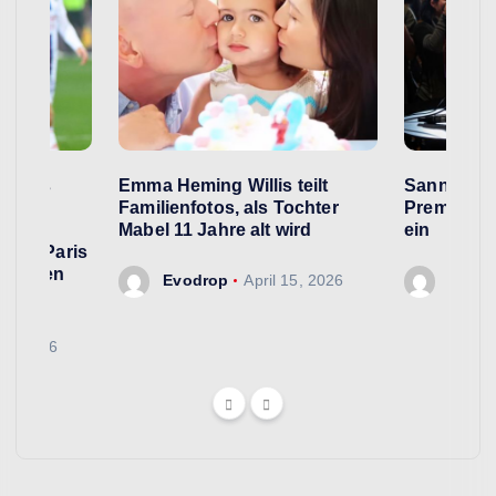
e Fans
Emma Heming Willis teilt
Sanna Mar
 Name
Familienfotos, als Tochter
Premiermin
rd,
Mabel 11 Jahre alt wird
ein
 von Paris
n neuen
Evodrop
April 15, 2026
Evodr
 13, 2026