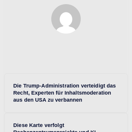
Evodrop
B
Die Trump-Administration verteidigt das
e
Recht, Experten für Inhaltsmoderation
aus den USA zu verbannen
i
t
Diese Karte verfolgt