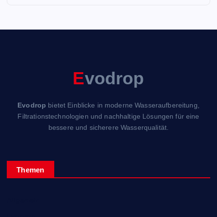
E
vodrop
Evodrop
bietet Einblicke in moderne Wasseraufbereitung,
Filtrationstechnologien und nachhaltige Lösungen für eine
bessere und sicherere Wasserqualität.
Themen
Allgemein
Evodrop