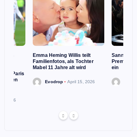
e Fans
Emma Heming Willis teilt
Sanna Mar
 Name
Familienfotos, als Tochter
Premiermin
rd,
Mabel 11 Jahre alt wird
ein
 von Paris
n neuen
Evodrop
April 15, 2026
Evodr
 13, 2026