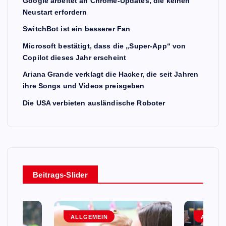
Google arbeitet an Chrome-Updates, die keinen
Neustart erfordern
SwitchBot ist ein besserer Fan
Microsoft bestätigt, dass die „Super-App“ von
Copilot dieses Jahr erscheint
Ariana Grande verklagt die Hacker, die seit Jahren
ihre Songs und Videos preisgeben
Die USA verbieten ausländische Roboter
Beitrags-Slider
ALLGEMEIN
ALLGEM