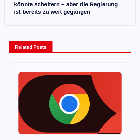
könnte scheitern – aber die Regierung
r
ist bereits zu weit gegangen
a
g
Related Posts
s
n
a
v
i
g