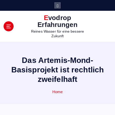
S
k
i
Evodrop
p
Erfahrungen
t
Reines Wasser für eine bessere
o
Zukunft
c
o
n
t
Das Artemis-Mond-
e
n
Basisprojekt ist rechtlich
t
zweifelhaft
Home