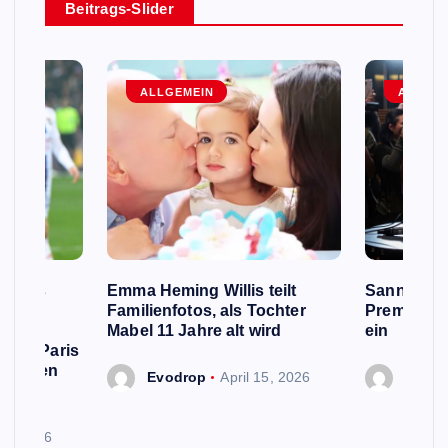
Beitrags-Slider
ALLGEMEIN
ALLGEM
e Fans
Emma Heming Willis teilt
Sanna Mar
 Name
Familienfotos, als Tochter
Premiermin
rd,
Mabel 11 Jahre alt wird
ein
 von Paris
n neuen
Evodrop
April 15, 2026
Evodr
 13, 2026