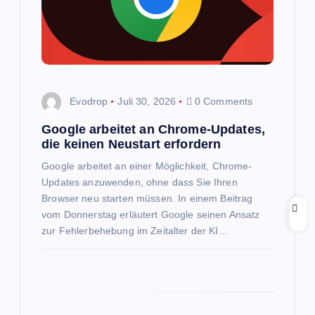
a
v
i
Evodrop
Juli 30, 2026
0 Comments
g
Google arbeitet an Chrome-Updates,
a
die keinen Neustart erfordern
Google arbeitet an einer Möglichkeit, Chrome-
t
Updates anzuwenden, ohne dass Sie Ihren
Browser neu starten müssen. In einem Beitrag
i
vom Donnerstag erläutert Google seinen Ansatz
zur Fehlerbehebung im Zeitalter der KI…
o
n