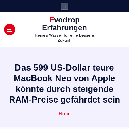
S
k
i
Evodrop
p
Erfahrungen
t
Reines Wasser für eine bessere
o
Zukunft
c
o
n
t
Das 599 US-Dollar teure
e
n
MacBook Neo von Apple
t
könnte durch steigende
RAM-Preise gefährdet sein
Home