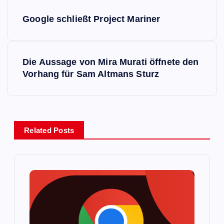
B
Google schließt Project Mariner
e
i
Die Aussage von Mira Murati öffnete den
Vorhang für Sam Altmans Sturz
t
r
a
Related Posts
g
s
n