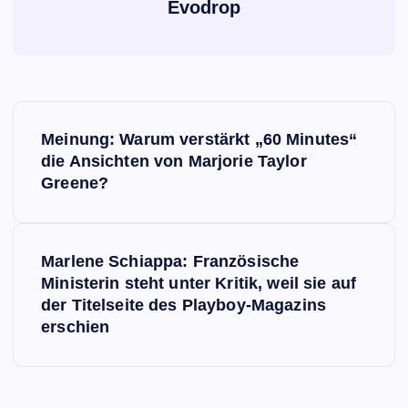
Evodrop
B
Meinung: Warum verstärkt „60 Minutes“
e
die Ansichten von Marjorie Taylor
Greene?
i
t
Marlene Schiappa: Französische
Ministerin steht unter Kritik, weil sie auf
r
der Titelseite des Playboy-Magazins
erschien
a
g