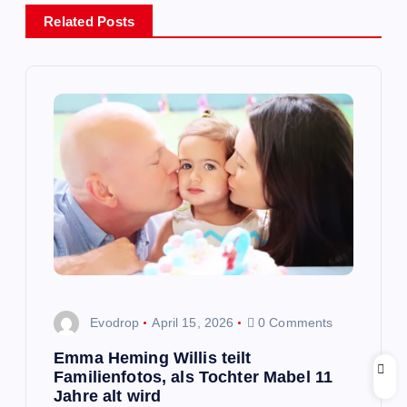
s
Related Posts
n
a
v
i
g
a
Evodrop
April 15, 2026
0 Comments
t
Emma Heming Willis teilt
i
Familienfotos, als Tochter Mabel 11
Jahre alt wird