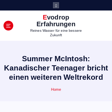
S
k
i
Evodrop
p
Erfahrungen
t
Reines Wasser für eine bessere
o
Zukunft
c
o
n
t
Summer McIntosh:
e
n
Kanadischer Teenager bricht
t
einen weiteren Weltrekord
Home