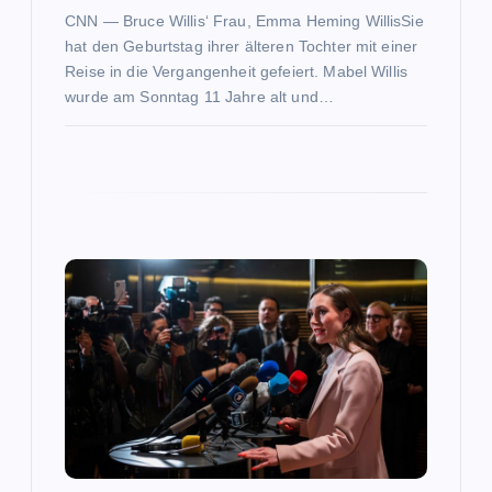
o
CNN — Bruce Willis‘ Frau, Emma Heming WillisSie
hat den Geburtstag ihrer älteren Tochter mit einer
n
Reise in die Vergangenheit gefeiert. Mabel Willis
wurde am Sonntag 11 Jahre alt und…