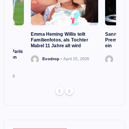
e Fans
Emma Heming Willis teilt
Sanna Mar
 Name
Familienfotos, als Tochter
Premiermin
rd,
Mabel 11 Jahre alt wird
ein
 von Paris
n neuen
Evodrop
April 15, 2026
Evodr
 13, 2026