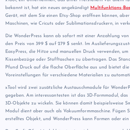
xTool, ein Unternehmen, das unter Herstellern vor allem f
bekannt ist, hat ein neues angekündigt
Multifunktions-B
Gerät, mit dem Sie einen Etsy-Shop eröffnen können, abe
Maschinen, wie Cricuts oder Sublimationsdruckern, in ver
Die WonderPress kann ab sofort mit einer Anzahlung von 
den Preis von 399 $ auf 279 $ senkt. Im Auslieferungszust
EasyPress, die Hitze und manuellen Druck verwenden, um
Kissenbezüge oder Stofftaschen zu übertragen. Das Sta
Pfund Druck auf die flache Oberfläche aus und bietet di
Voreinstellungen für verschiedene Materialien zu automati
xTool wird zwei zusätzliche Austauschmodule für WonderPr
gegeben. Am interessantesten ist das 3D-Formmodul, da
3D-Objekte zu wickeln. Sie können damit beispielsweise S
Modul dient aber auch als Vakuumformmaschine. Fügen Sie
erstelltes Objekt, und WonderPress kann Formen oder ein D