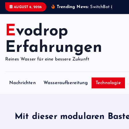
S
Trending News:
S
w
i
t
c
h
B
o
t
i
s
t
e
i
n
b
AUGUST 6, 2026
k
i
Evodrop
p
t
o
Erfahrungen
c
o
Reines Wasser für eine bessere Zukunft
n
t
e
Nachrichten
Wasseraufbereitung
Technologie
n
t
Mit dieser modularen Bast