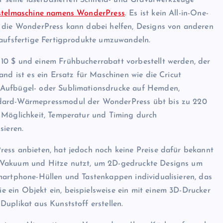
ür seine laserbasierten Schneid- und Gravurwerkzeuge
astelmaschine namens WonderPress
. Es ist kein All-in-One-
r die WonderPress kann dabei helfen, Designs von anderen
kaufsfertige Fertigprodukte umzuwandeln.
10 $ und einem Frühbucherrabatt vorbestellt werden, der
and ist es ein Ersatz für Maschinen wie die Cricut
 Aufbügel- oder Sublimationsdrucke auf Hemden,
ndard-Wärmepressmodul der WonderPress übt bis zu 220
e Möglichkeit, Temperatur und Timing durch
sieren.
ess anbieten, hat jedoch noch keine Preise dafür bekannt
s Vakuum und Hitze nutzt, um 2D-gedruckte Designs um
martphone-Hüllen und Tastenkappen individualisieren, das
 ein Objekt ein, beispielsweise ein mit einem 3D-Drucker
uplikat aus Kunststoff erstellen.