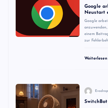
s
Google ar
Neustart 
n
Google arbei
a
anzuwenden, 
einem Beitra
zur Fehlerbe
v
i
Weiterlese
g
a
Evodro
t
SwitchBot 