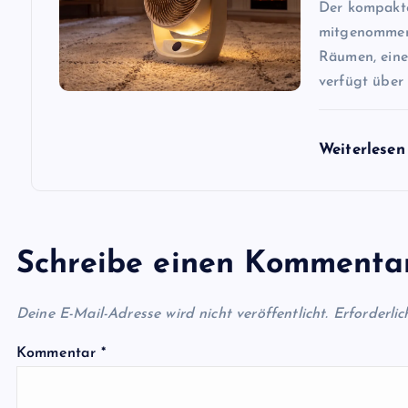
i
Der kompakte 
mitgenommen 
o
Räumen, eine
verfügt über
n
Weiterlese
Schreibe einen Kommenta
Deine E-Mail-Adresse wird nicht veröffentlicht.
Erforderlic
Kommentar
*