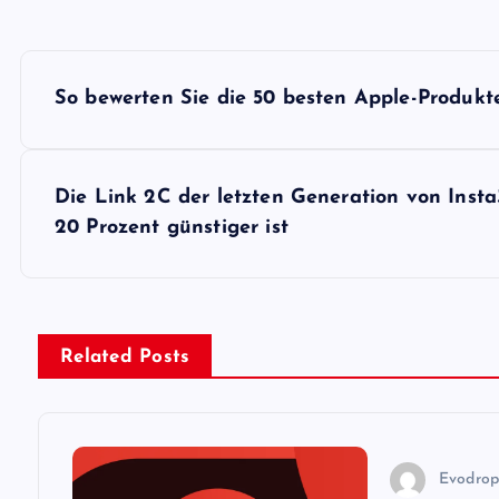
B
So bewerten Sie die 50 besten Apple-Produkte
e
i
Die Link 2C der letzten Generation von Insta
20 Prozent günstiger ist
t
r
Related Posts
a
g
Evodro