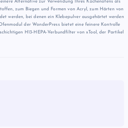
einere Alternative zur Verwendung Ihres Küchenofens als
toffen, zum Biegen und Formen von Acryl, zum Härten von
ALLGEMEIN
det werden, bei denen ein Klebepulver ausgehärtet werden
Ofenmodul der WonderPress bietet eine feinere Kontrolle
chichtigen H13-HEPA-Verbundfilter von xTool, der Partikel
Lionel Messi: Einige Fans pfeife
als Messis Name bekannt gege
wird, während die Saison von Pa
Saint-Germain einen neuen
Tiefpunkt erreicht
Evodrop
April 13, 2026