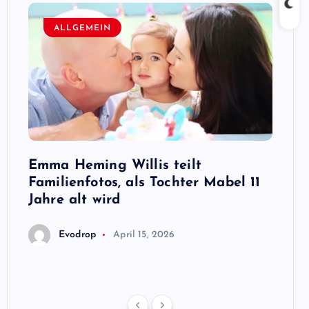
ALLGEMEIN
A
n,
Emma Heming Willis teilt
Sanna
ben
Familienfotos, als Tochter Mabel 11
Premi
ris
Jahre alt wird
E
Evodrop
April 15, 2026