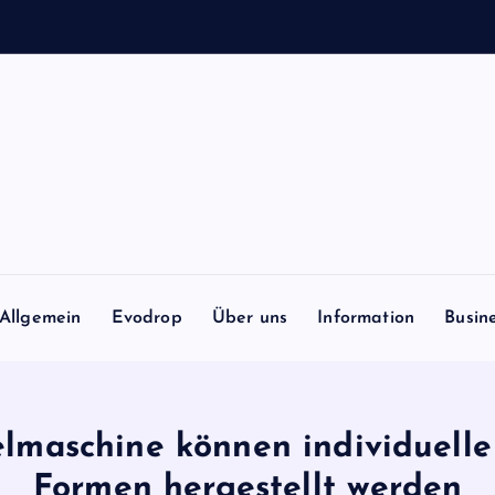
Allgemein
Evodrop
Über uns
Information
Busin
elmaschine können individuel
Formen hergestellt werden