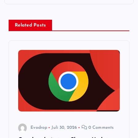
a
g
Related Posts
s
n
a
v
i
g
a
Evodrop
Juli 30, 2026
0 Comments