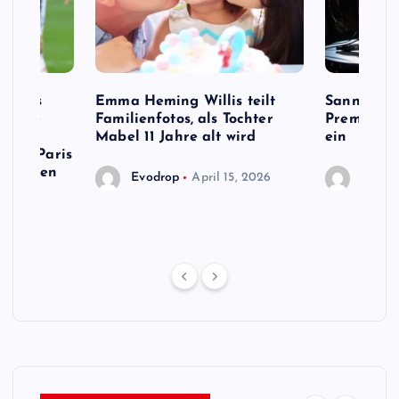
e Fans
Emma Heming Willis teilt
Sanna Mar
s Name
Familienfotos, als Tochter
Premiermi
ird,
Mabel 11 Jahre alt wird
ein
 von Paris
en neuen
Evodrop
April 15, 2026
Evodr
13, 2026