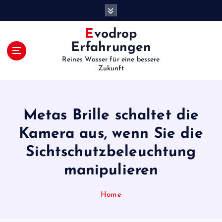
S
k
i
Evodrop
p
Erfahrungen
t
Reines Wasser für eine bessere
o
Zukunft
c
o
n
t
Metas Brille schaltet die
e
Kamera aus, wenn Sie die
n
t
Sichtschutzbeleuchtung
manipulieren
Home