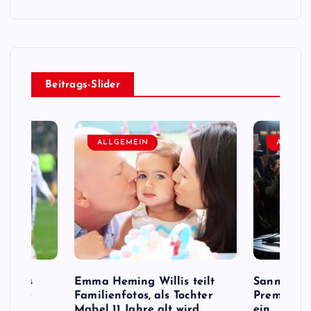
Beitrags-Slider
ALLGEMEIN
ALLGEM
e Fans
Emma Heming Willis teilt
Sanna Mar
s Name
Familienfotos, als Tochter
Premiermi
ird,
Mabel 11 Jahre alt wird
ein