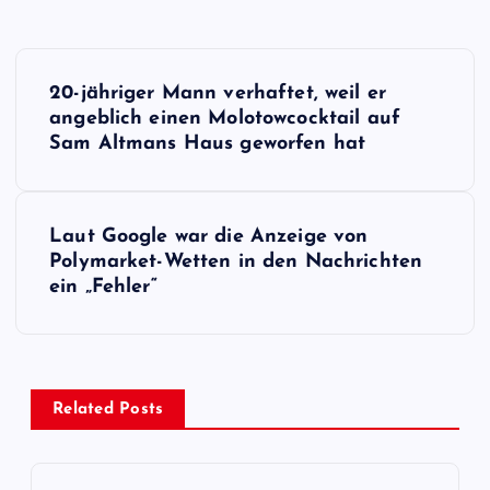
B
20-jähriger Mann verhaftet, weil er
e
angeblich einen Molotowcocktail auf
Sam Altmans Haus geworfen hat
i
t
Laut Google war die Anzeige von
Polymarket-Wetten in den Nachrichten
r
ein „Fehler“
a
g
Related Posts
s