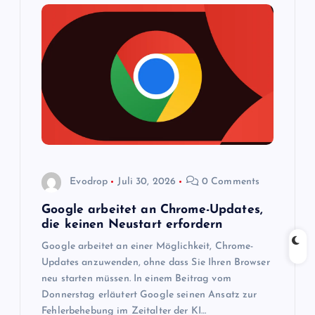
n
a
v
i
g
a
Evodrop
Juli 30, 2026
0 Comments
t
Google arbeitet an Chrome-Updates,
die keinen Neustart erfordern
i
Google arbeitet an einer Möglichkeit, Chrome-
Updates anzuwenden, ohne dass Sie Ihren Browser
o
neu starten müssen. In einem Beitrag vom
Donnerstag erläutert Google seinen Ansatz zur
Fehlerbehebung im Zeitalter der KI…