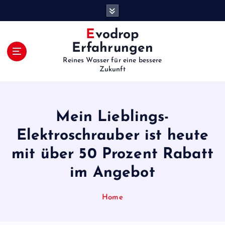
S
k
i
Evodrop
p
Erfahrungen
t
Reines Wasser für eine bessere
o
Zukunft
c
o
n
t
Mein Lieblings-
e
Elektroschrauber ist heute
n
t
mit über 50 Prozent Rabatt
im Angebot
Home