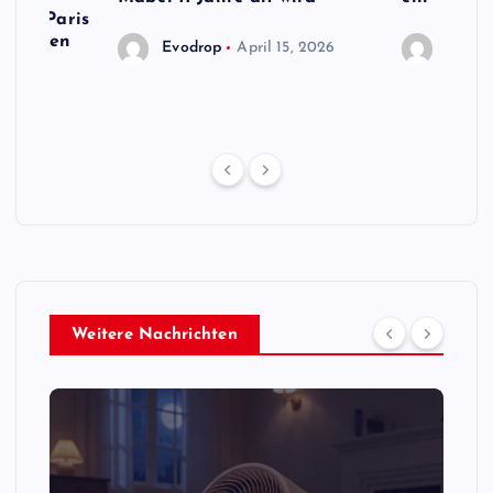
 von Paris
en neuen
Evodrop
April 15, 2026
Evodr
13, 2026
Weitere Nachrichten