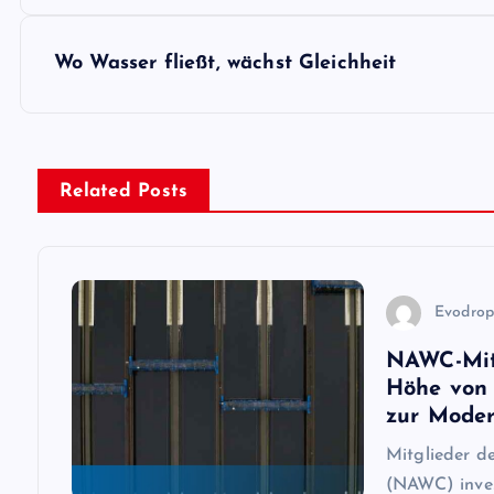
e
i
Wo Wasser fließt, wächst Gleichheit
t
r
Related Posts
a
g
Evodro
NAWC-Mitg
s
Höhe von 
zur Moder
n
Mitglieder d
(NAWC) invest