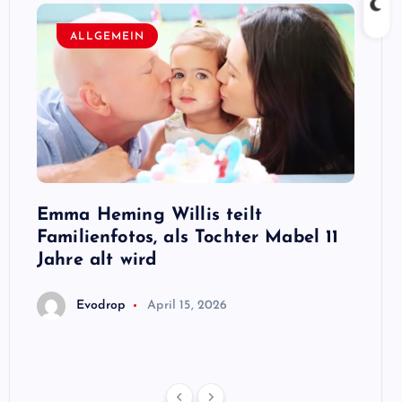
ALLGEMEIN
A
n,
Emma Heming Willis teilt
Sanna
ben
Familienfotos, als Tochter Mabel 11
Premi
ris
Jahre alt wird
E
Evodrop
April 15, 2026