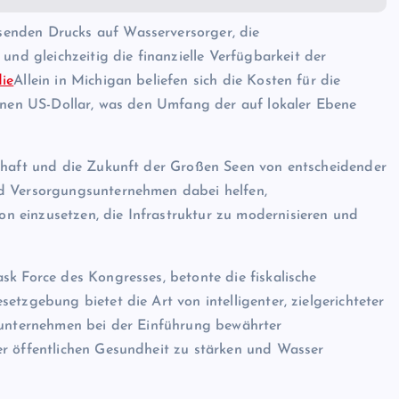
enden Drucks auf Wasserversorger, die
ALLGEMEIN
 gleichzeitig die finanzielle Verfügbarkeit der
ie
Allein in Michigan beliefen sich die Kosten für die
ionen US-Dollar, was den Umfang der auf lokaler Ebene
schaft und die Zukunft der Großen Seen von entscheidender
rd Versorgungsunternehmen dabei helfen,
Lionel Messi: Einige Fans pfeife
 einzusetzen, die Infrastruktur zu modernisieren und
als Messis Name bekannt gege
wird, während die Saison von Pa
sk Force des Kongresses, betonte die fiskalische
Saint-Germain einen neuen
Tiefpunkt erreicht
etzgebung bietet die Art von intelligenter, zielgerichteter
gsunternehmen bei der Einführung bewährter
Evodrop
April 13, 2026
er öffentlichen Gesundheit zu stärken und Wasser