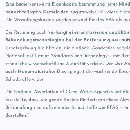
Eine bemerkenswerte Eigenkapitalbestimmung leitet
Mind
benachteiligten Gemeinden zugute
wobei für diese Empf
Die Verwaltungskosten würden sowohl für das EPA als auc
Die Rechnung auch
verlangt eine umfassende unabhän
Behandlungstechnologien bei der Entfernung neu auf
Gesetzgebung die EPA an, die National Academies of Sci
National Institute of Standards and Technology – mit de
erhebliche wissenschaftliche Autorität verleiht. Der
Der An
auch Nanomaterialien
Dies spiegelt die wachsende Besor
Schadstoffe wider.
Die National Association of Clean Water Agencies hat 
feststellte, dass „steigende Kosten für fortschrittliche 
Bekämpfung neu auftretender Schadstoffe wie PFAS – ei
darstellen.“