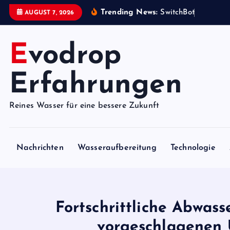
S
Trending News:
S
w
i
t
c
h
B
o
t
i
s
t
e
i
n
AUGUST 7, 2026
k
i
Evodrop
p
t
o
Erfahrungen
c
o
Reines Wasser für eine bessere Zukunft
n
t
e
Nachrichten
Wasseraufbereitung
Technologie
n
t
Fortschrittliche Abwas
vorgeschlagenen 