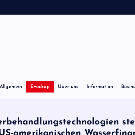
Allgemein
Evodrop
Über uns
Information
Busin
serbehandlungstechnologien st
US-amerikanischen Wasserfina