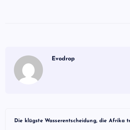
Evodrop
B
Die klügste Wasserentscheidung, die Afrika t