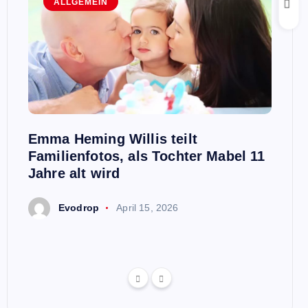
ALLGEMEIN
A
n,
Emma Heming Willis teilt
Sanna
ben
Familienfotos, als Tochter Mabel 11
Premi
aris
Jahre alt wird
E
Evodrop
April 15, 2026