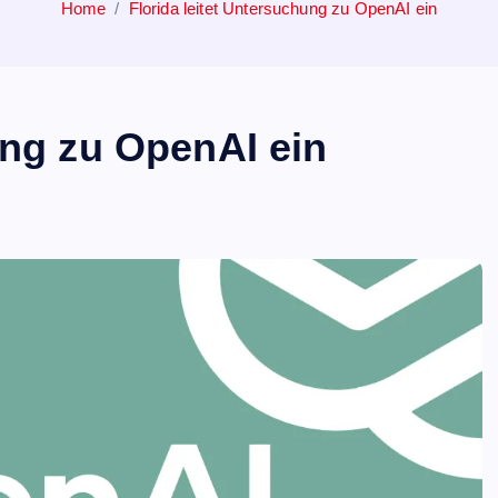
Home
Florida leitet Untersuchung zu OpenAI ein
ung zu OpenAI ein