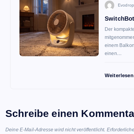
a
Evodro
t
SwitchBot
Der kompakte 
i
mitgenommen 
einem Balkon
o
einen…
n
Weiterlese
Schreibe einen Kommenta
Deine E-Mail-Adresse wird nicht veröffentlicht.
Erforderlich