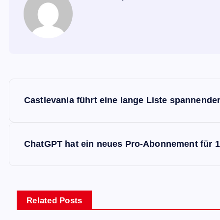
B
Castlevania führt eine lange Liste spannend
e
i
ChatGPT hat ein neues Pro-Abonnement für 1
t
r
Related Posts