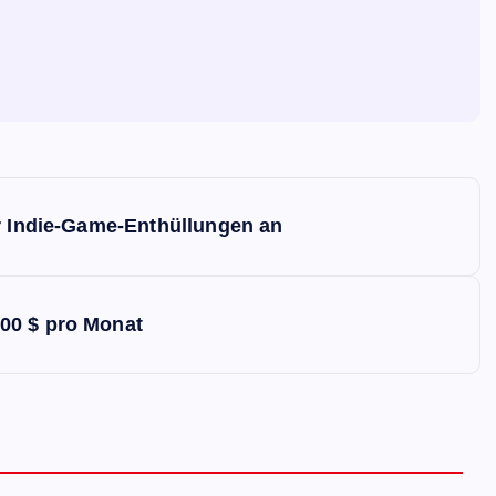
ALLGEMEIN
Lionel Messi: Einige Fans pfeife
er Indie-Game-Enthüllungen an
als Messis Name bekannt gege
wird, während die Saison von P
Saint-Germain einen neuen
00 $ pro Monat
Tiefpunkt erreicht
Evodrop
April 13, 2026