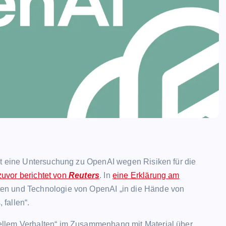
et eine Untersuchung zu OpenAI wegen Risiken für die
zuvor berichtet von
Reuters
. In
eine Erklärung am
ten und Technologie von OpenAI „in die Hände von
fallen“.
ellem Verhalten“ im Zusammenhang mit Material über