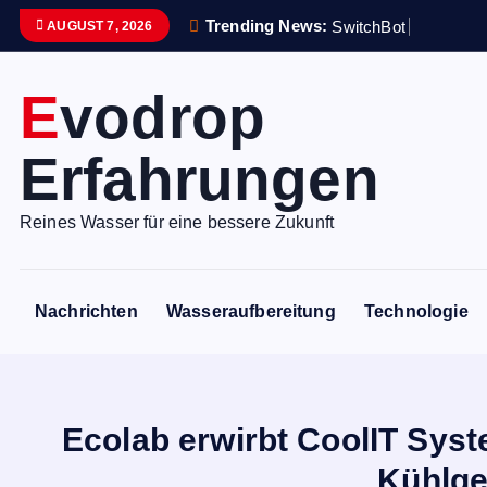
S
Trending News:
S
w
i
t
c
h
B
o
t
i
s
t
e
i
n
AUGUST 7, 2026
k
i
Evodrop
p
t
Erfahrungen
o
c
o
Reines Wasser für eine bessere Zukunft
n
t
e
Nachrichten
Wasseraufbereitung
Technologie
n
t
Ecolab erwirbt CoolIT Syst
Kühlge