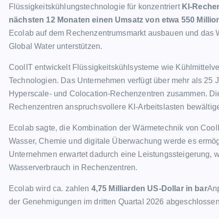
Flüssigkeitskühlungstechnologie für konzentriert
KI-Reche
nächsten 12 Monaten einen Umsatz von etwa 550 Million
Ecolab auf dem Rechenzentrumsmarkt ausbauen und das W
Global Water unterstützen.
CoolIT entwickelt Flüssigkeitskühlsysteme wie Kühlmittelve
Technologien. Das Unternehmen verfügt über mehr als 25 Ja
Hyperscale- und Colocation-Rechenzentren zusammen. Die 
Rechenzentren anspruchsvollere KI-Arbeitslasten bewältig
Ecolab sagte, die Kombination der Wärmetechnik von Cool
Wasser, Chemie und digitale Überwachung werde es ermö
Unternehmen erwartet dadurch eine Leistungssteigerung, w
Wasserverbrauch in Rechenzentren.
Ecolab wird ca. zahlen
4,75 Milliarden US-Dollar in bar
Anp
der Genehmigungen im dritten Quartal 2026 abgeschlosse