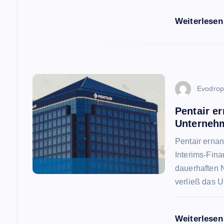
i
Weiterlese
g
a
t
Evodro
Pentair e
i
Unternehm
o
Pentair erna
Interims-Fin
n
dauerhaften N
verließ das 
Weiterlese