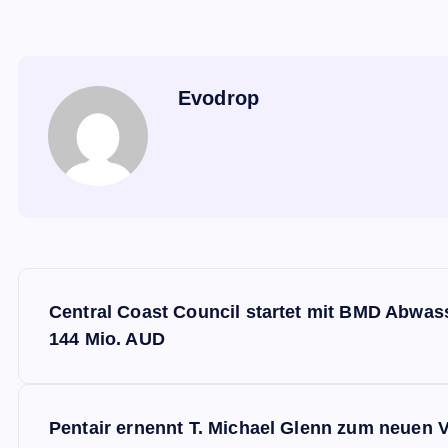
Evodrop
B
Central Coast Council startet mit BMD Abwas
e
144 Mio. AUD
i
Pentair ernennt T. Michael Glenn zum neuen 