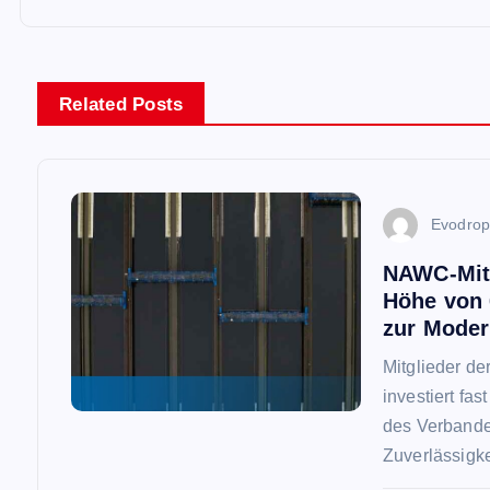
t
r
Related Posts
a
g
Evodro
s
NAWC-Mitg
Höhe von 
n
zur Moder
a
Mitglieder d
investiert fa
v
des Verbandes
Zuverlässigke