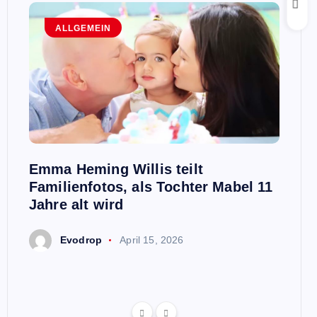
ALLGEMEIN
A
n,
Emma Heming Willis teilt
Sanna
ben
Familienfotos, als Tochter Mabel 11
Premi
aris
Jahre alt wird
E
Evodrop
April 15, 2026