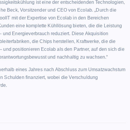
ssigkeitskühlung ist eine der entscheidenden Technologien,
tophe Beck, Vorsitzender und CEO von Ecolab. „Durch die
ALLGEMEIN
olIT mit der Expertise von Ecolab in den Bereichen
unden eine komplette Kühllösung bieten, die die Leistung
- und Energieverbrauch reduziert. Diese Akquisition
eiterfabriken, die Chips herstellen, Kraftwerke, die die
 und positionieren Ecolab als den Partner, auf den sich die
erantwortungsbewusst und nachhaltig zu wachsen.“
Lionel Messi: Einige Fans pfeife
nerhalb eines Jahres nach Abschluss zum Umsatzwachstum
als Messis Name bekannt gege
n Schulden finanziert, wobei die Verschuldung
wird, während die Saison von P
rde.
Saint-Germain einen neuen
Tiefpunkt erreicht
Evodrop
April 13, 2026