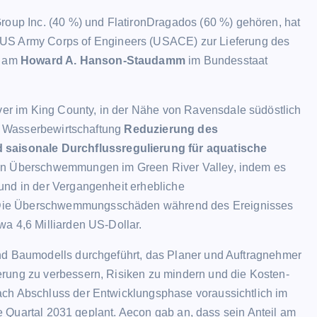
oup Inc. (40 %) und FlatironDragados (60 %) gehören, hat
 US Army Corps of Engineers (USACE) zur Lieferung des
am
Howard A. Hanson-Staudamm
im Bundesstaat
r im King County, in der Nähe von Ravensdale südöstlich
len Wasserbewirtschaftung
Reduzierung des
aisonale Durchflussregulierung für aquatische
gegen Überschwemmungen im Green River Valley, indem es
und in der Vergangenheit erhebliche
 Die Überschwemmungsschäden während des Ereignisses
wa 4,6 Milliarden US-Dollar.
und Baumodells durchgeführt, das Planer und Auftragnehmer
erung zu verbessern, Risiken zu mindern und die Kosten-
ach Abschluss der Entwicklungsphase voraussichtlich im
tte Quartal 2031 geplant. Aecon gab an, dass sein Anteil am