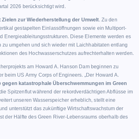
tal 2026 berücksichtigt wird.
ALLGEMEIN
 Zielen zur Wiederherstellung der Umwelt
. Zu den
tikal gestapelten Einlassöffnungen sowie ein Multiport-
nd Energieableitungsstrukturen. Diese Elemente werden es
zu umgehen und sich wieder mit Laichhabitaten entlang
unktionen des Hochwasserschutzes aufrechterhalten werden.
icherprojekts am Howard A. Hanson Dam beginnen zu
Lionel Messi: Einige Fans pfeife
er beim US Army Corps of Engineers. „Der Howard A.
als Messis Name bekannt gege
nie gegen katastrophale Überschwemmungen im Green
wird, während die Saison von P
ie Spitzenflut während der rekordverdächtigen Abflüsse im
Saint-Germain einen neuen
tert unseren Wasserspeicher erheblich, stellt eine
Tiefpunkt erreicht
nd unterstützt das zukünftige Wirtschaftswachstum der
st der Hälfte des Green River-Lebensraums oberhalb des
Evodrop
April 13, 2026