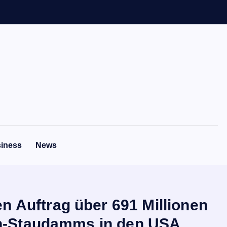
iness
News
n Auftrag über 691 Millionen
on-Staudamms in den USA