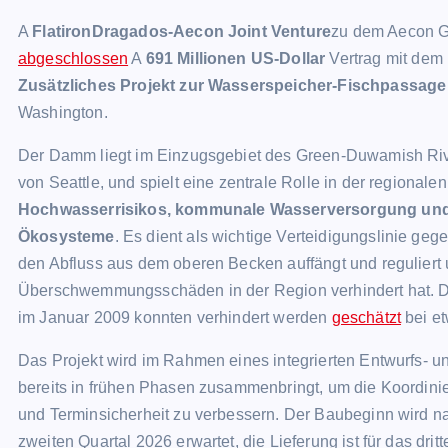
A
FlatironDragados-Aecon Joint Venture
zu dem Aecon Gr
abgeschlossen
A
691 Millionen US-Dollar
Vertrag mit dem
Zusätzliches Projekt zur Wasserspeicher-Fischpassage
Washington.
Der Damm liegt im Einzugsgebiet des Green-Duwamish Rive
von Seattle, und spielt eine zentrale Rolle in der regiona
Hochwasserrisikos, kommunale Wasserversorgung und s
Ökosysteme
. Es dient als wichtige Verteidigungslinie 
den Abfluss aus dem oberen Becken auffängt und reguliert 
Überschwemmungsschäden in der Region verhindert hat.
im Januar 2009 konnten verhindert werden
geschätzt
bei et
Das Projekt wird im Rahmen eines integrierten Entwurfs- 
bereits in frühen Phasen zusammenbringt, um die Koordini
und Terminsicherheit zu verbessern. Der Baubeginn wird n
zweiten Quartal 2026 erwartet, die Lieferung ist für das dri