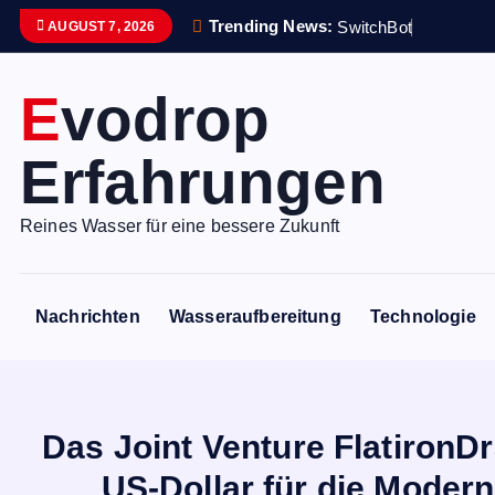
S
Trending News:
S
w
i
t
c
h
B
o
t
i
s
t
e
i
n
AUGUST 7, 2026
k
i
Evodrop
p
t
Erfahrungen
o
c
o
Reines Wasser für eine bessere Zukunft
n
t
e
Nachrichten
Wasseraufbereitung
Technologie
n
t
Das Joint Venture FlatironD
US-Dollar für die Mode