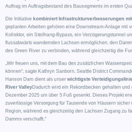
Auftrag im Auftragsbestand des Bausegments im ersten Quar
Die Initiative
kombiniert Infrastrukturverbesserungen mit
geplanten Arbeiten gehören eine Downstream-Anlage mit ver
Kollektor, ein Steilhang-Bypass, ein Verzögerungstunnel u
flussabwärts wandernden Lachsen ermöglichen, den Damm 
des Green River zu verbinden, während gleichzeitig die F
„Wir freuen uns, mit dem Bau des zusätzlichen Wasserspe
können“, sagte Kathryn Sanborn, Seattle District Command
Hanson Dam dient als unser
wichtigste Verteidigungsli
River Valley
Dadurch wird ein Rekordbecken gehalten und d
Dezember 2025 um über 5 Fuß gesenkt. Dieses Projekt erwei
zuverlässige Versorgung für Tausende von Häusern sicher u
Region, während es gleichzeitig den Lachsen Zugang zu fa
Damms verschafft.“