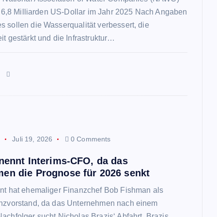
st 6,8 Milliarden US-Dollar im Jahr 2025 Nach Angaben
 sollen die Wasserqualität verbessert, die
it gestärkt und die Infrastruktur…
n
p
Juli 19, 2026
0 Comments
rnennt Interims-CFO, da das
en die Prognose für 2026 senkt
nnt hat ehemaliger Finanzchef Bob Fishman als
anzvorstand, da das Unternehmen nach einem
achfolger sucht Nicholas Brazis‘ Abfahrt. Brazis