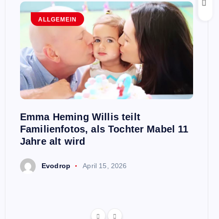
ALLGEMEIN
A
n,
Emma Heming Willis teilt
Sanna
ben
Familienfotos, als Tochter Mabel 11
Premi
aris
Jahre alt wird
E
Evodrop
April 15, 2026