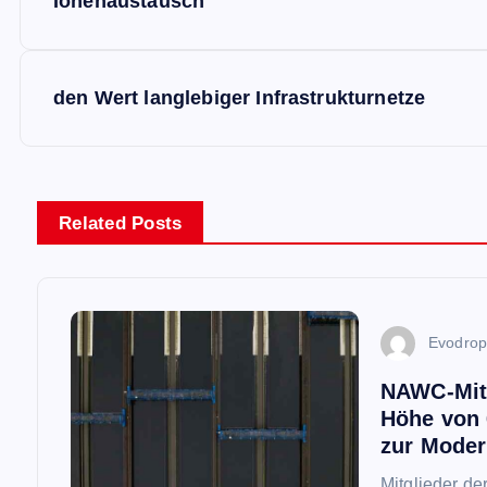
e
Ionenaustausch
i
den Wert langlebiger Infrastrukturnetze
t
r
Related Posts
a
g
Evodro
s
NAWC-Mitg
Höhe von 
n
zur Moder
Mitglieder d