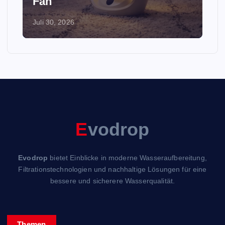
Fan
Juli 30, 2026
E
vodrop
Evodrop
bietet Einblicke in moderne Wasseraufbereitung,
Filtrationstechnologien und nachhaltige Lösungen für eine
bessere und sicherere Wasserqualität.
Themen