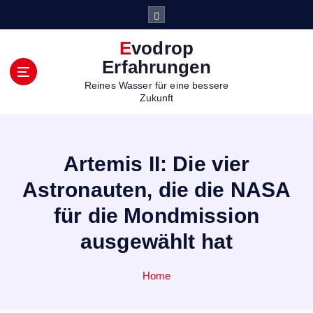
S
k
i
Evodrop
p
Erfahrungen
t
Reines Wasser für eine bessere
o
Zukunft
c
o
n
t
Artemis II: Die vier
e
n
Astronauten, die die NASA
t
für die Mondmission
ausgewählt hat
Home