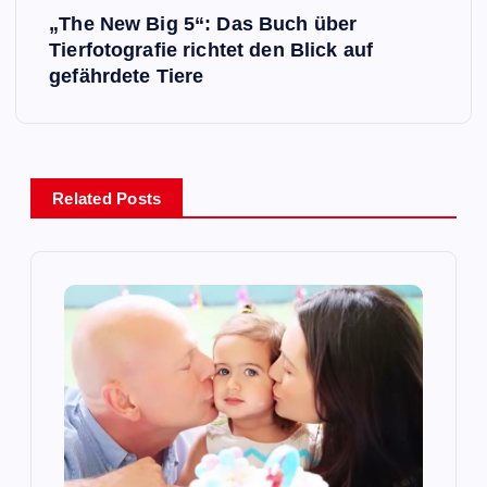
„The New Big 5“: Das Buch über
t
Tierfotografie richtet den Blick auf
gefährdete Tiere
r
a
g
Related Posts
s
n
a
v
i