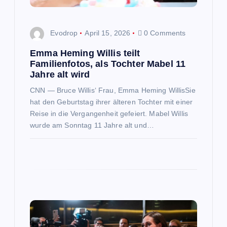
g
Evodrop
April 15, 2026
0 Comments
a
Emma Heming Willis teilt
t
Familienfotos, als Tochter Mabel 11
Jahre alt wird
i
CNN — Bruce Willis‘ Frau, Emma Heming WillisSie
hat den Geburtstag ihrer älteren Tochter mit einer
o
Reise in die Vergangenheit gefeiert. Mabel Willis
wurde am Sonntag 11 Jahre alt und…
n