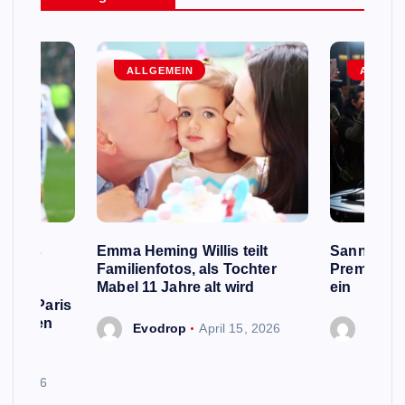
ALLGEMEIN
ALLGEM
e Fans
Emma Heming Willis teilt
Sanna Mar
 Name
Familienfotos, als Tochter
Premiermin
rd,
Mabel 11 Jahre alt wird
ein
 von Paris
n neuen
Evodrop
April 15, 2026
Evodr
 13, 2026