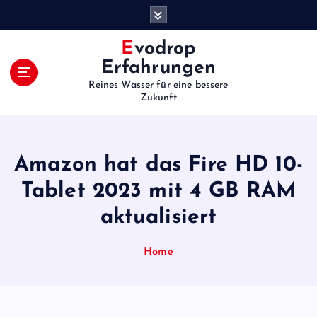
S
k
i
Evodrop
p
Erfahrungen
t
Reines Wasser für eine bessere
o
Zukunft
c
o
n
t
Amazon hat das Fire HD 10-
e
Tablet 2023 mit 4 GB RAM
n
t
aktualisiert
Home