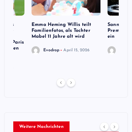
e Fans
Emma Heming Willis teilt
Sanna Mar
s Name
Familienfotos, als Tochter
Premiermi
ird,
Mabel 11 Jahre alt wird
ein
 von Paris
en neuen
Evodrop
April 15, 2026
Evodr
13, 2026
Weitere Nachrichten