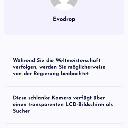
Evodrop
B
Während Sie die Weltmeisterschaft
e
verfolgen, werden Sie möglicherweise
von der Regierung beobachtet
i
t
Diese schlanke Kamera verfügt über
einen transparenten LCD-Bildschirm als
r
Sucher
a