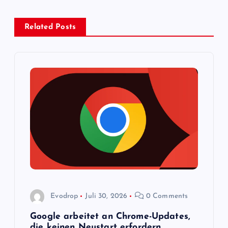
g
Related Posts
s
n
a
v
i
g
a
Evodrop
Juli 30, 2026
0 Comments
t
Google arbeitet an Chrome-Updates,
die keinen Neustart erfordern