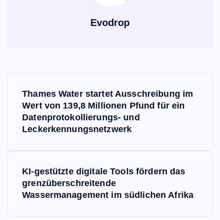
Evodrop
B
Thames Water startet Ausschreibung im
e
Wert von 139,8 Millionen Pfund für ein
Datenprotokollierungs- und
i
Leckerkennungsnetzwerk
t
KI-gestützte digitale Tools fördern das
r
grenzüberschreitende
Wassermanagement im südlichen Afrika
a