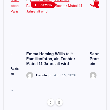
ALLGEMEIN
ALLGEM
e Fans
Emma Heming Willis teilt
Sanna Mar
 Name
Familienfotos, als Tochter
Premiermin
rd,
Mabel 11 Jahre alt wird
ein
 von Paris
n neuen
Evodrop
April 15, 2026
Evodr
 13, 2026