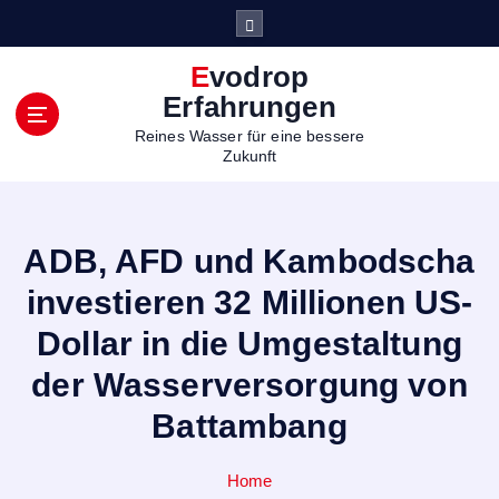
S
k
i
Evodrop
p
Erfahrungen
t
Reines Wasser für eine bessere
o
Zukunft
c
o
n
t
ADB, AFD und Kambodscha
e
n
investieren 32 Millionen US-
t
Dollar in die Umgestaltung
der Wasserversorgung von
Battambang
Home