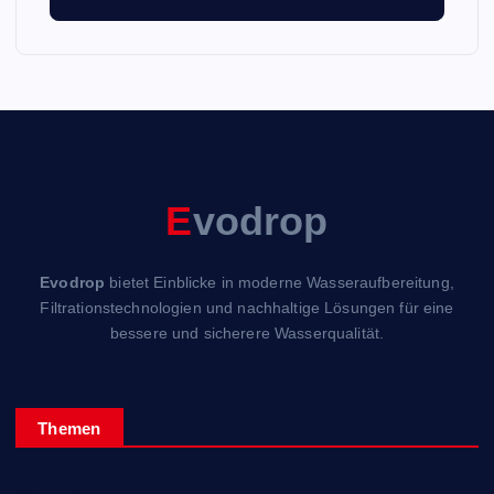
E
vodrop
Evodrop
bietet Einblicke in moderne Wasseraufbereitung,
Filtrationstechnologien und nachhaltige Lösungen für eine
bessere und sicherere Wasserqualität.
Themen