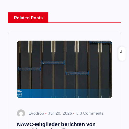
g
s
Related Posts
n
a
v
i
g
a
Evodrop
Juli 20, 2026
0 Comments
t
NAWC-Mitglieder berichten von