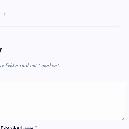
n
r
he Felder sind mit
*
markiert
E-Mail-Adresse
*