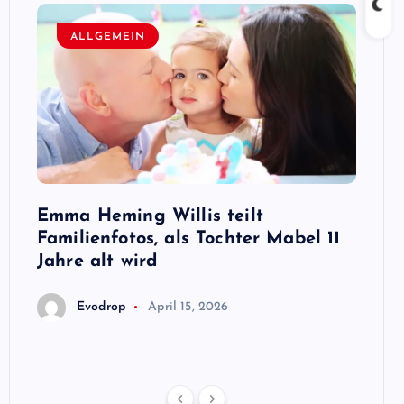
ALLGEMEIN
A
n,
Emma Heming Willis teilt
Sanna
ben
Familienfotos, als Tochter Mabel 11
Premi
ris
Jahre alt wird
E
Evodrop
April 15, 2026