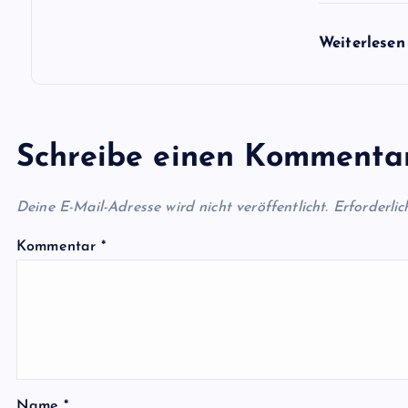
n
Weiterlese
Schreibe einen Kommenta
Deine E-Mail-Adresse wird nicht veröffentlicht.
Erforderlic
Kommentar
*
Name
*