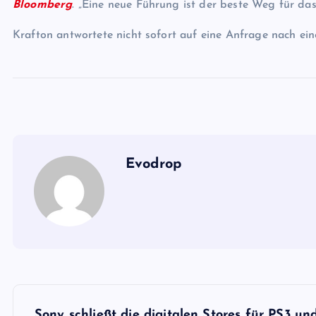
Bloomberg
. „Eine neue Führung ist der beste Weg für da
Krafton antwortete nicht sofort auf eine Anfrage nach 
Evodrop
B
Sony schließt die digitalen Stores für PS3 un