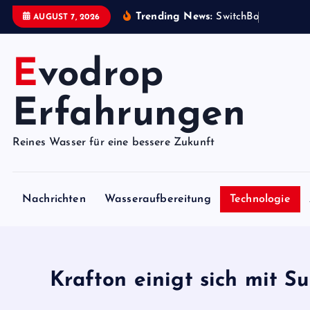
S
Trending News:
S
w
i
t
c
h
B
o
t
i
s
t
AUGUST 7, 2026
k
i
Evodrop
p
t
o
Erfahrungen
c
o
Reines Wasser für eine bessere Zukunft
n
t
e
Nachrichten
Wasseraufbereitung
Technologie
n
t
Krafton einigt sich mit S