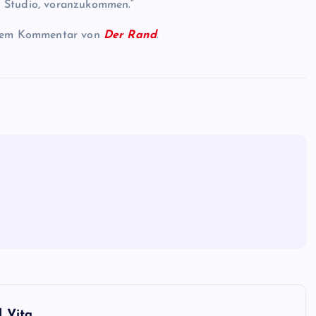
s Studio, voranzukommen.“
ALLGEMEIN
einem Kommentar von
Der Rand
.
Lionel Messi: Einige Fans pfeife
als Messis Name bekannt gege
wird, während die Saison von Pa
Saint-Germain einen neuen
Tiefpunkt erreicht
Evodrop
April 13, 2026
d Vita