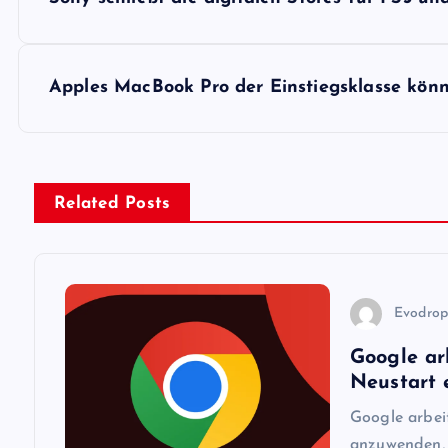
e
i
Apples MacBook Pro der Einstiegsklasse kön
t
r
Related Posts
a
g
Evodro
Google ar
s
Neustart 
n
Google arbei
anzuwenden, 