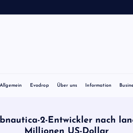
Allgemein
Evodrop
Über uns
Information
Busin
ubnautica-2-Entwickler nach la
Millionen US-Dollar