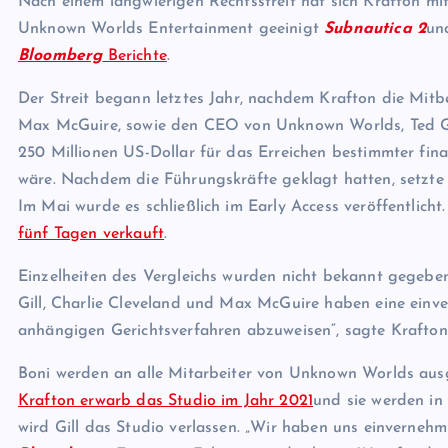
Nach einem langwierigen Rechtsstreit hat sich Krafton mit
Unknown Worlds Entertainment geeinigt
Subnautica 2
un
Bloomberg
Berichte
.
Der Streit begann letztes Jahr, nachdem Krafton die Mit
Max McGuire, sowie den CEO von Unknown Worlds, Ted Gill
250 Millionen US-Dollar für das Erreichen bestimmter finan
wäre. Nachdem die Führungskräfte geklagt hatten, setzte 
Im Mai wurde es schließlich im Early Access veröffentlicht.
fünf Tagen verkauft
.
Einzelheiten des Vergleichs wurden nicht bekannt gegebe
Gill, Charlie Cleveland und Max McGuire haben eine einver
anhängigen Gerichtsverfahren abzuweisen“, sagte Krafto
Boni werden an alle Mitarbeiter von Unknown Worlds ausg
Krafton erwarb das Studio im Jahr 2021
und sie werden in
wird Gill das Studio verlassen. „Wir haben uns einvernehmli