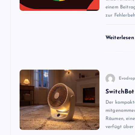
a
einem Beitra
zur Fehlerbe
v
Weiterlese
i
g
a
Evodro
t
SwitchBot 
Der kompakte 
i
mitgenommen 
Räumen, eine
o
verfügt über