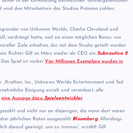
 seiner in der Entwicklung befindlichen Tochtergesellschaft
d wird den Mitarbeitern des Studios Prämien zahlen,
begründer von Unknown Worlds, Charlie Cleveland und
, verdrängt hatte, weil sie einen möglichen Bonus von
zieller Ziele erhielten, der mit dem Studio geteilt worden
ein Richter Gill im März wieder als CEO ein
Subnautica 2
 Das Spiel ist vorbei
Vier Millionen Exemplare wurden in
n. „Krafton, Inc., Unknown Worlds Entertainment und Ted
nehmliche Einigung erzielt und vereinbart, alle
n
eine Aussage dazu
Spieleentwickler
.
ezahlt und nicht nur an diejenigen, die wann dort waren
 drei jährlichen Raten ausgezahlt
Bloomberg
. Allerdings
ch darauf geeinigt, uns zu trennen“, erzählt Gill